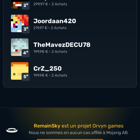
e
299,97 €
•
2
Achats
2
Joordaan420
e
219,97 €
•
2
Achats
3
TheMavezDECU78
e
199,98 €
•
2
Achats
4
CrZ_250
e
199,98 €
•
2
Achats
5
RemainSky
est un projet Orvyn games
Nous ne sommes en aucun cas affilié à Mojang AB.