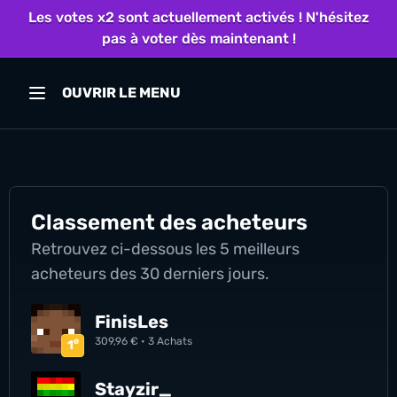
Les votes x2 sont actuellement activés ! N'hésitez
pas à voter dès maintenant !
OUVRIR LE MENU
Classement des acheteurs
Retrouvez ci-dessous les 5 meilleurs
acheteurs des 30 derniers jours.
FinisLes
e
309,96 €
•
3
Achats
1
Stayzir_